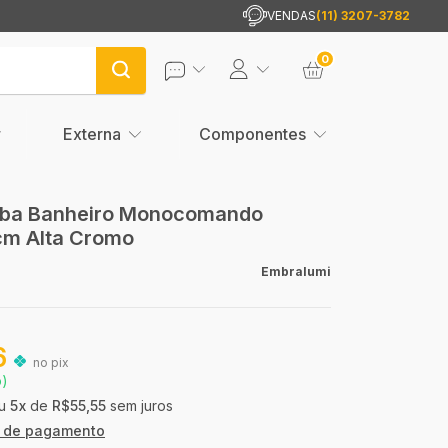
VENDAS
(11) 3207-3782
0
Externa
Componentes
uba Banheiro Monocomando
cm Alta Cromo
Embralumi
6
no pix
o)
5
x
de
R$55,55
sem juros
s de pagamento