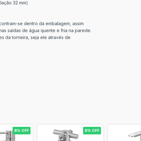
alação 32 mm)
ncontram-se dentro da embalagem, assim
as saídas de água quente e fria na parede.
 da torneira, seja ele através de
8% OFF
8% OFF