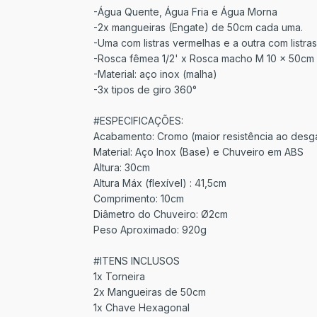
-Água Quente, Água Fria e Água Morna
-2x mangueiras (Engate) de 50cm cada uma.
-Uma com listras vermelhas e a outra com listras
-Rosca fêmea 1/2' x Rosca macho M 10 x 50cm
-Material: aço inox (malha)
-3x tipos de giro 360°
#ESPECIFICAÇÕES:
Acabamento: Cromo (maior resistência ao desg
Material: Aço Inox (Base) e Chuveiro em ABS
Altura: 30cm
Altura Máx (flexível) : 41,5cm
Comprimento: 10cm
Diâmetro do Chuveiro: Ø2cm
Peso Aproximado: 920g
#ITENS INCLUSOS
1x Torneira
2x Mangueiras de 50cm
1x Chave Hexagonal