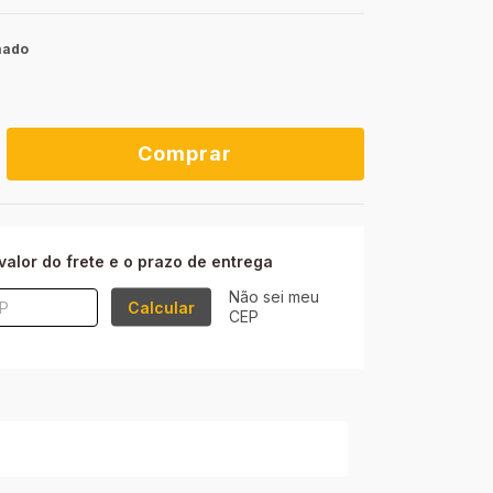
mado
ALTERAR CEP
P:
valor do frete e o prazo de entrega
Não sei meu
Calcular
CEP