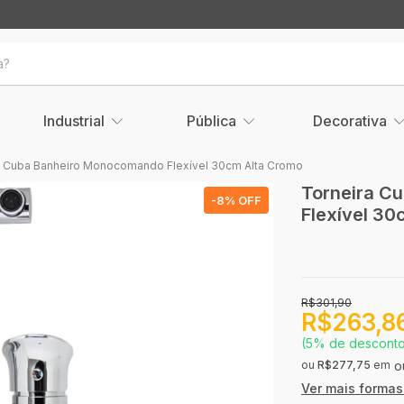
Industrial
Pública
Decorativa
a Cuba Banheiro Monocomando Flexível 30cm Alta Cromo
Torneira C
-
8
% OFF
Flexível 30
R$301,90
R$263,8
(5% de descont
ou
R$277,75
em
Ver mais forma