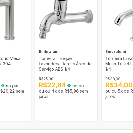
Embralumi
Embralumi
tório Mesa
Torneira Tanque
Torneira Lava
ox 304
Lavanderia Jardim Área de
Mesa Toillet 
Serviço ABS 1/4
1/4
R$25,90
R$38,90
5
R$22,64
R$34,0
no pix
no pix
R$20,22
sem
4
x
de
R$5,96
sem
5
x
de
R
juros
juros