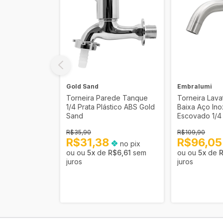
Gold Sand
Embralumi
anderia
Torneira Parede Tanque
Torneira Lava
as Plástico
1/4 Prata Plástico ABS Gold
Baixa Aço In
d
Sand
Escovado 1/4
R$35,90
R$109,90
R$31,38
R$96,0
no pix
no pix
R$5,69
sem
5
x
de
R$6,61
sem
5
x
de
juros
juros