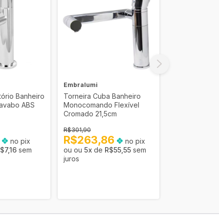
Embralumi
Embralumi
tório Banheiro
Torneira Cuba Banheiro
Torneira Pare
Lavabo ABS
Monocomando Flexível
Lavanderia T
Cromado 21,5cm
19cm 1/4 ABS
R$301,90
R$32,90
0
R$263,86
no pix
no pix
R$28,76
$7,16
sem
5
x
de
R$55,55
sem
5
x
de
R
juros
juros