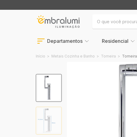
Departamentos
Residencial
Início
>
Metais Cozinha e Banho
>
Torneira
>
Torneir