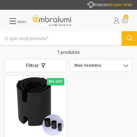
VENDAS
(11) 3207-3782
0
MENU
1 produtos
Filtrar
8% OFF