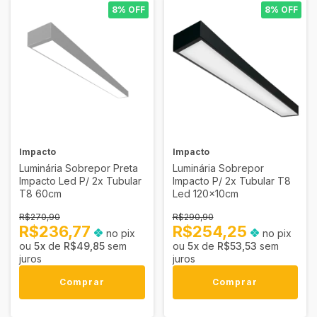
8% OFF
8% OFF
Impacto
Impacto
Luminária Sobrepor Preta
Luminária Sobrepor
Impacto Led P/ 2x Tubular
Impacto P/ 2x Tubular T8
T8 60cm
Led 120x10cm
R$270,90
R$290,90
R$236,77
R$254,25
no pix
no pix
5
x
de
R$49,85
sem
5
x
de
R$53,53
sem
juros
juros
Comprar
Comprar