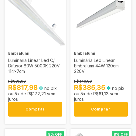
Embralumi
Embralumi
Luminária Linear Led C/
Luminária Led Linear
Difusor 80W 5000K 220V
Embralumi 44W 120cm
114x7cm
220V
R$935,90
R$440,90
R$817,98
R$385,35
no pix
no pix
5
x
de
R$172,21
sem
5
x
de
R$81,13
sem
juros
juros
Comprar
Comprar
8% OFF
8% OFF