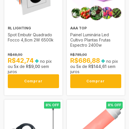
RL LIGHTING
AAA TOP
Spot Embutir Quadrado
Painel Luminária Led
Focco 4,8cm 2W 6500k
Cultivo Plantas Frutas
Espectro 2400w
R$48,90
R$785,90
R$42,74
R$686,88
no pix
no pix
5
x
de
R$9,00
sem
5
x
de
R$144,61
sem
juros
juros
Comprar
Comprar
8% OFF
8% OFF