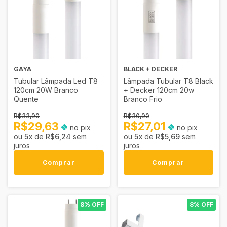
GAYA
BLACK + DECKER
Tubular Lâmpada Led T8
Lâmpada Tubular T8 Black
120cm 20W Branco
+ Decker 120cm 20w
Quente
Branco Frio
R$33,90
R$30,90
R$29,63
R$27,01
no pix
no pix
5
x
de
R$6,24
sem
5
x
de
R$5,69
sem
juros
juros
Comprar
Comprar
8% OFF
8% OFF