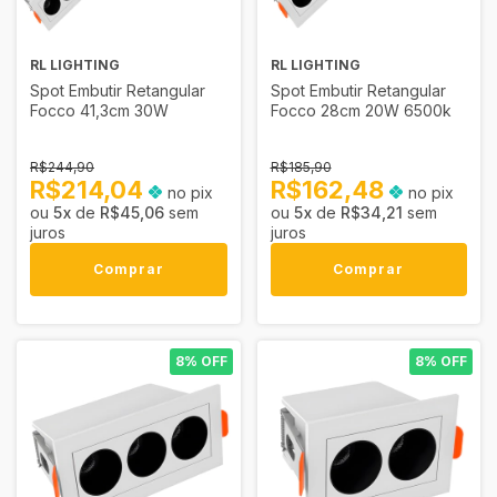
RL LIGHTING
RL LIGHTING
Spot Embutir Retangular
Spot Embutir Retangular
Focco 41,3cm 30W
Focco 28cm 20W 6500k
R$244,90
R$185,90
R$214,04
R$162,48
no pix
no pix
5
x
de
R$45,06
sem
5
x
de
R$34,21
sem
juros
juros
Comprar
Comprar
8% OFF
8% OFF