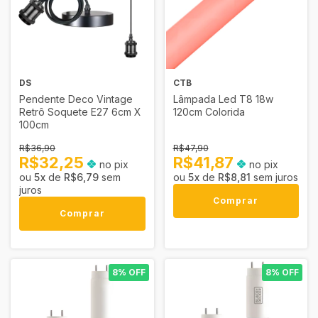
DS
CTB
Pendente Deco Vintage
Lâmpada Led T8 18w
Retrô Soquete E27 6cm X
120cm Colorida
100cm
R$36,90
R$47,90
R$32,25
R$41,87
no pix
no pix
5
x
de
R$6,79
sem
5
x
de
R$8,81
sem juros
juros
Comprar
Comprar
8% OFF
8% OFF