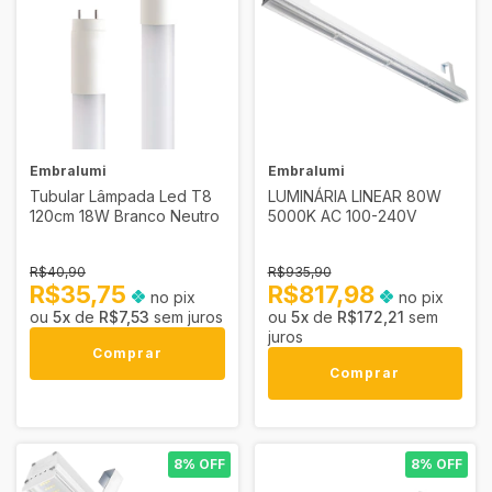
Embralumi
Embralumi
Tubular Lâmpada Led T8
LUMINÁRIA LINEAR 80W
120cm 18W Branco Neutro
5000K AC 100-240V
R$40,90
R$935,90
R$35,75
R$817,98
no pix
no pix
5
x
de
R$7,53
sem juros
5
x
de
R$172,21
sem
juros
Comprar
Comprar
8% OFF
8% OFF