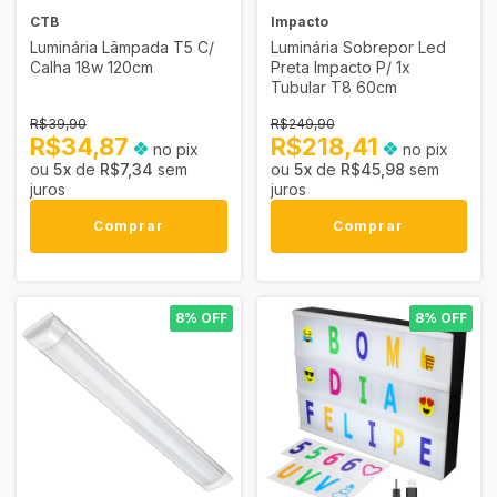
CTB
Impacto
Luminária Lâmpada T5 C/
Luminária Sobrepor Led
Calha 18w 120cm
Preta Impacto P/ 1x
Tubular T8 60cm
R$39,90
R$249,90
R$34,87
R$218,41
no pix
no pix
5
x
de
R$7,34
sem
5
x
de
R$45,98
sem
juros
juros
Comprar
Comprar
8% OFF
8% OFF