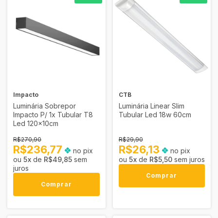
Impacto
CTB
Luminária Sobrepor
Luminária Linear Slim
Impacto P/ 1x Tubular T8
Tubular Led 18w 60cm
Led 120x10cm
R$270,90
R$29,90
R$236,77
R$26,13
no pix
no pix
5
x
de
R$49,85
sem
5
x
de
R$5,50
sem juros
juros
Comprar
Comprar