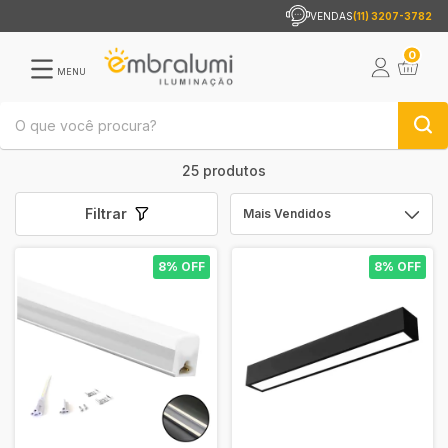
VENDAS
(11) 3207-3782
0
MENU
25 produtos
Filtrar
8% OFF
8% OFF