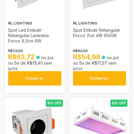
RL LIGHTING
RL LIGHTING
Spot Led Embutir
Spot Embutir Retangular
Retangular Luminária
Focco 7cm 4W 6500K
Focco 9,5cm 6W
R$72,90
R$62,90
R$63,72
R$54,98
no pix
no pix
5
x
de
R$13,41
sem
5
x
de
R$11,57
sem
juros
juros
Comprar
Comprar
8% OFF
8% OFF