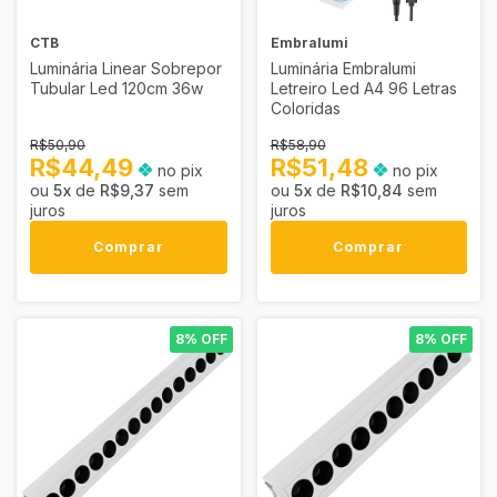
CTB
Embralumi
Luminária Linear Sobrepor
Luminária Embralumi
Tubular Led 120cm 36w
Letreiro Led A4 96 Letras
Coloridas
R$50,90
R$58,90
R$44,49
R$51,48
no pix
no pix
5
x
de
R$9,37
sem
5
x
de
R$10,84
sem
juros
juros
Comprar
Comprar
8% OFF
8% OFF