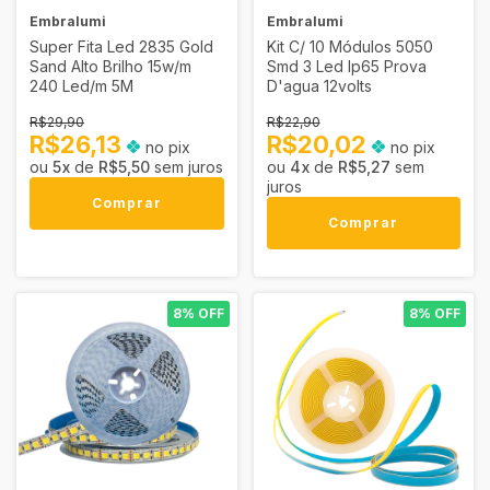
Embralumi
Embralumi
Super Fita Led 2835 Gold
Kit C/ 10 Módulos 5050
Sand Alto Brilho 15w/m
Smd 3 Led Ip65 Prova
240 Led/m 5M
D'agua 12volts
R$29,90
R$22,90
R$26,13
R$20,02
no pix
no pix
5
x
de
R$5,50
sem juros
4
x
de
R$5,27
sem
juros
Comprar
Comprar
8% OFF
8% OFF