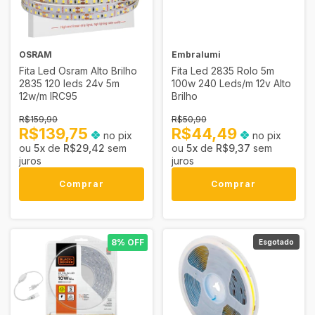
OSRAM
Embralumi
Fita Led Osram Alto Brilho
Fita Led 2835 Rolo 5m
2835 120 leds 24v 5m
100w 240 Leds/m 12v Alto
12w/m IRC95
Brilho
R$159,90
R$50,90
R$139,75
R$44,49
no pix
no pix
5
x
de
R$29,42
sem
5
x
de
R$9,37
sem
juros
juros
Comprar
Comprar
8% OFF
Esgotado