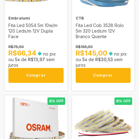
Embralumi
CTB
Fita Led 5054 5m 10w/m
Fita Led Cob 3528 Rolo
120 Leds/m 12V Dupla
5m 320 Leds/m 12V
Face
Branco Quente
R$75,90
R$165,90
R$66,34
R$145,00
no pix
no pix
5
x
de
R$13,97
sem
5
x
de
R$30,53
sem
juros
juros
Comprar
Comprar
8% OFF
8% OFF