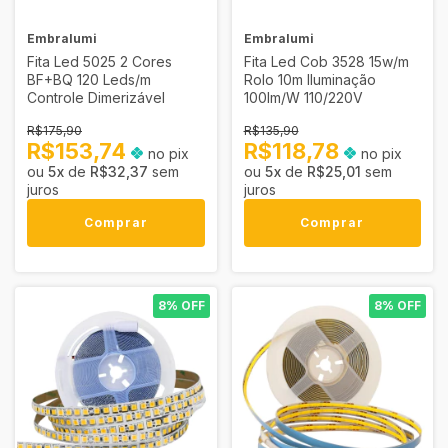
Embralumi
Embralumi
Fita Led 5025 2 Cores
Fita Led Cob 3528 15w/m
BF+BQ 120 Leds/m
Rolo 10m Iluminação
Controle Dimerizável
100lm/W 110/220V
R$175,90
R$135,90
R$153,74
R$118,78
no pix
no pix
5
x
de
R$32,37
sem
5
x
de
R$25,01
sem
juros
juros
Comprar
Comprar
8% OFF
8% OFF