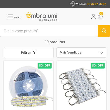
VENDAS
(11) 3207-3782
0
MENU
10 produtos
Filtrar
8% OFF
8% OFF