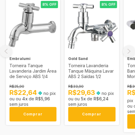
8% OFF
8% OFF
Embralumi
Gold Sand
Emb
Torneira Tanque
Torneira Lavanderia
Tor
Lavanderia Jardim Área
Tanque Máquina Lavar
Ban
de Serviço ABS 1/4
ABS 2 Saídas 1/2
Mon
Cro
R$25,90
R$33,90
R$3
R$22,64
R$29,63
R
no pix
no pix
4
x
de
R$5,96
5
x
de
R$6,24
pix
sem juros
sem juros
sem
Comprar
Comprar