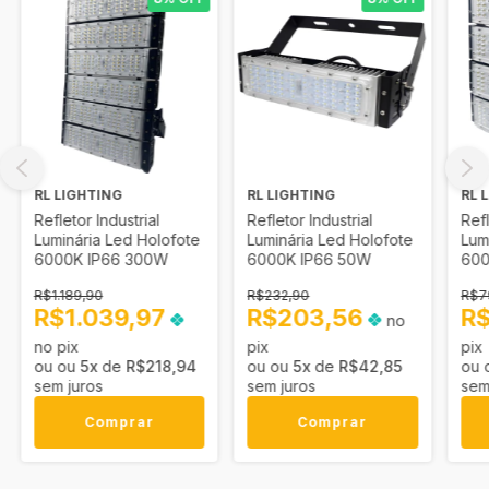
RL LIGHTING
RL LIGHTING
RL 
Refletor Industrial
Refletor Industrial
Refl
Luminária Led Holofote
Luminária Led Holofote
Lum
6000K IP66 300W
6000K IP66 50W
600
R$1.189,90
R$232,90
R$7
R$1.039,97
R$203,56
R
no
no pix
pix
pix
5
x
de
R$218,94
5
x
de
R$42,85
sem juros
sem juros
sem
Comprar
Comprar