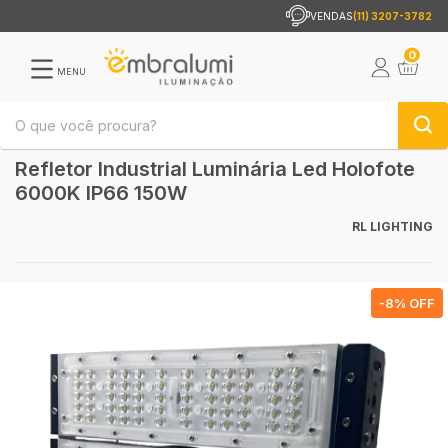
VENDAS
(11) 3207-3782
0
MENU
Refletor Industrial Luminária Led Holofote
6000K IP66 150W
RL LIGHTING
-
8
% OFF