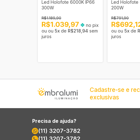
 6000K IP66
Led Holofote 6000K IP66
Led Holofote
300W
200W
R$1.189,90
R$791,90
00
R$1.039,97
R$692,1
no pix
no pix
R$75,79
sem
5
x
de
R$218,94
sem
5
x
de
R
juros
juros
Cadastre-se e re
exclusivas
Precisa de ajuda?
(11) 3207-3782
(11) 3207-3782