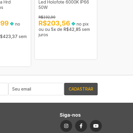
a Hrd
Led Holofote 6000K IP66
Led Holofote
os
50W
150W
R$232,90
R$605,90
,99
R$203,56
no
no pix
R$529,
5
x
de
R$42,85
sem
5
x
de
R
juros
$423,37
sem
juros
Siga-nos