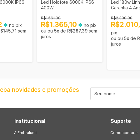
 6000K IP66
Led Holofote 6000K IP66
Led 180w Linh
400W
Garantia 4 An
R$1.561,90
R$2.300,90
2
R$1.365,10
R$2.010
no pix
no pix
$145,71
sem
5
x
de
R$287,39
sem
pix
juros
5
x
de
R
juros
ceba novidades e promoções
Institucional
Suporte
A Embralumi
Como comprar