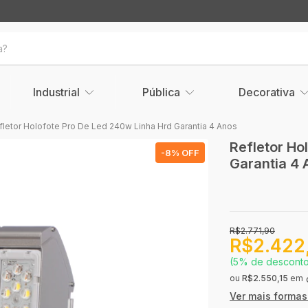
Industrial
Pública
Decorativa
fletor Holofote Pro De Led 240w Linha Hrd Garantia 4 Anos
Refletor Ho
-
8
% OFF
Garantia 4 
R$2.771,90
R$2.422
(5% de descont
ou
R$2.550,15
em
Ver mais forma