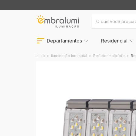
Departamentos
Residencial
Início
>
Iluminação Industrial
>
Refletor Holofote
>
Re