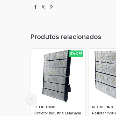
Produtos relacionados
8% OFF
8% OFF
RL LIGHTING
RL LIGHTING
trial Luminária
Refletor Industrial Luminária
Refletor Indus