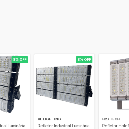
8% OFF
8% OFF
RL LIGHTING
H2XTECH
trial Luminária
Refletor Industrial Luminária
Refletor Holo