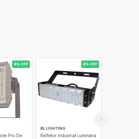
8% OFF
8% OFF
RL LIGHTING
RL LIGHTING
fote Pro De
Refletor Industrial Luminária
Refletor Indust