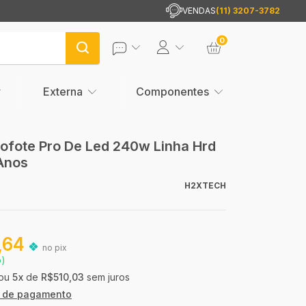
VENDAS
(11) 3207-3782
0
Externa
Componentes
lofote Pro De Led 240w Linha Hrd
Anos
H2XTECH
,64
no pix
o)
5
x
de
R$510,03
sem juros
s de pagamento