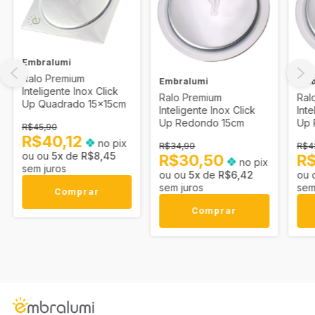
Embralumi
Ralo Premium
Embralumi
Emb
Inteligente Inox Click
Ralo Premium
Ral
Up Quadrado 15x15cm
Inteligente Inox Click
Inte
Up Redondo 15cm
Up 
R$45,90
R$40,12
no pix
R$34,90
R$4
5
x
de
R$8,45
R$30,50
R
no pix
sem juros
5
x
de
R$6,42
sem juros
sem
Comprar
Comprar