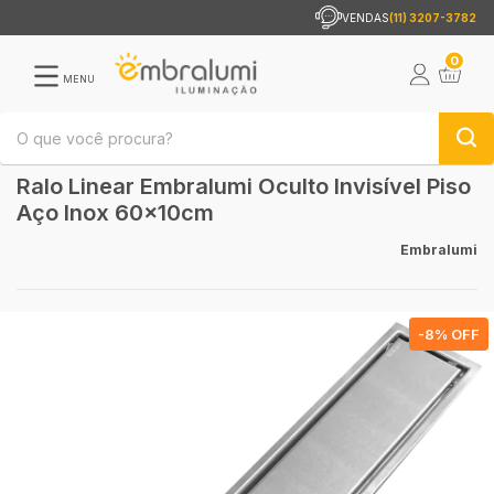
VENDAS
(11) 3207-3782
0
MENU
Ralo Linear Embralumi Oculto Invisível Piso
Aço Inox 60x10cm
Embralumi
-
8
% OFF