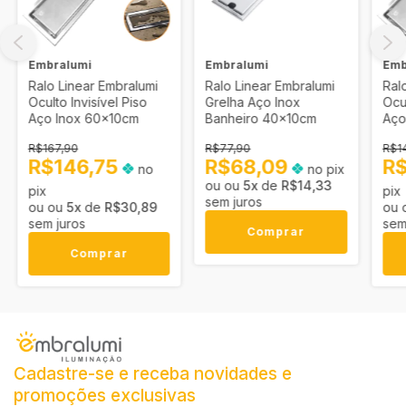
Embralumi
Embralumi
Emb
Ralo Linear Embralumi
Ralo Linear Embralumi
Ral
Oculto Invisível Piso
Grelha Aço Inox
Ocul
Aço Inox 60x10cm
Banheiro 40x10cm
Aço
R$167,90
R$77,90
R$1
R$146,75
R$68,09
R$
no
no pix
5
x
de
R$14,33
pix
pix
sem juros
5
x
de
R$30,89
sem juros
sem
Comprar
Comprar
Cadastre-se e receba novidades e
promoções exclusivas