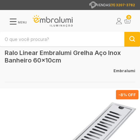
VENDAS
(11) 3207-3782
0
MENU
Ralo Linear Embralumi Grelha Aço Inox
Banheiro 60x10cm
Embralumi
-
8
% OFF