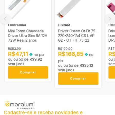
Embralumi
OSRAM
DO
Mini Fonte Chaveada
Driver Osram Ot Fit 75-
Dri
Driver Ultra Slim 6A 12V
220-240-1A4 CS L AP
Lum
72W Real 2 anos
G2 - OT FIT 75-22
Dl-
R$53,90
R$190,90
R$7
R$47,11
R$166,85
R
no pix
no
5
x
de
R$9,92
pix
sem juros
sem
5
x
de
R$35,13
sem juros
Comprar
Comprar
Cadastre-se e receba novidades e