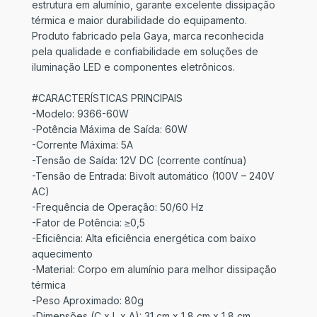
estrutura em alumínio, garante excelente dissipação
térmica e maior durabilidade do equipamento.
Produto fabricado pela Gaya, marca reconhecida
pela qualidade e confiabilidade em soluções de
iluminação LED e componentes eletrônicos.
#CARACTERÍSTICAS PRINCIPAIS
-Modelo: 9366-60W
-Potência Máxima de Saída: 60W
-Corrente Máxima: 5A
-Tensão de Saída: 12V DC (corrente contínua)
-Tensão de Entrada: Bivolt automático (100V – 240V
AC)
-Frequência de Operação: 50/60 Hz
-Fator de Potência: ≥0,5
-Eficiência: Alta eficiência energética com baixo
aquecimento
-Material: Corpo em alumínio para melhor dissipação
térmica
-Peso Aproximado: 80g
-Dimensões (C x L x A): 31 cm x 1,8 cm x 1,8 cm