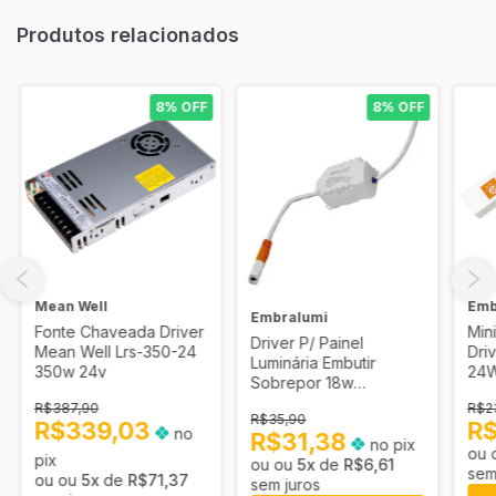
Produtos relacionados
8% OFF
8% OFF
Mean Well
Emb
Embralumi
Fonte Chaveada Driver
Min
Driver P/ Painel
Mean Well Lrs-350-24
Driv
Luminária Embutir
350w 24v
24W
Sobrepor 18w
Embralumi
R$387,90
R$2
R$35,90
R$339,03
R
no
R$31,38
no pix
pix
5
x
de
R$6,61
sem
5
x
de
R$71,37
sem juros