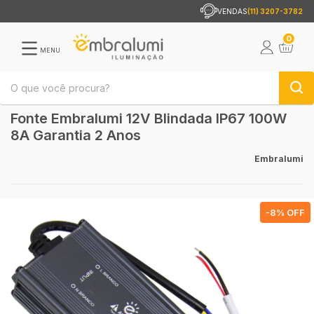
VENDAS
(11) 3207-3782
0
MENU
Fonte Embralumi 12V Blindada IP67 100W
8A Garantia 2 Anos
Embralumi
-
8
% OFF