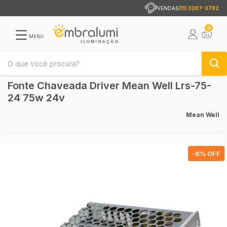
VENDAS
(11) 3207-3782
0
MENU
Fonte Chaveada Driver Mean Well Lrs-75-
24 75w 24v
Mean Well
-
8
% OFF