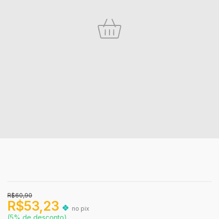
R$60,90
R$53,23
no pix
(5% de desconto)