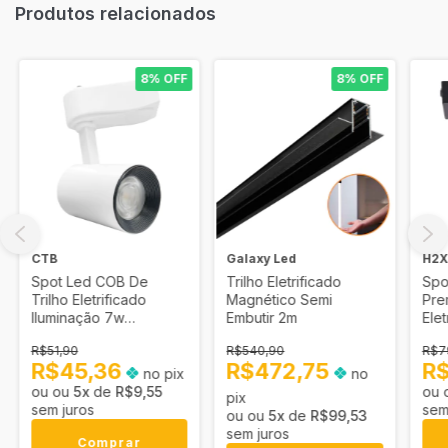
Produtos relacionados
8% OFF
8% OFF
CTB
Galaxy Led
H2
Spot Led COB De
Trilho Eletrificado
Spo
Trilho Eletrificado
Magnético Semi
Pre
Iluminação 7w
Embutir 2m
Ele
Branco/Branco Frio
R$51,90
R$540,90
R$7
R$45,36
R$472,75
R
no pix
no
5
x
de
R$9,55
pix
sem juros
sem
5
x
de
R$99,53
sem juros
Comprar