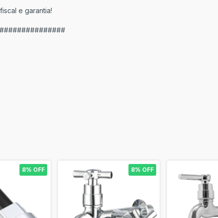
scal e garantia!
###############
8% OFF
8% OFF