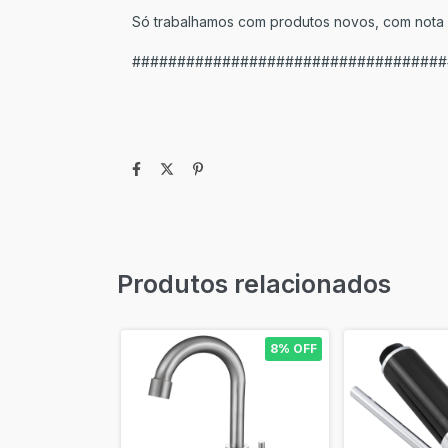
Só trabalhamos com produtos novos, com nota fi
###################################
Produtos relacionados
8% OFF
8% OFF