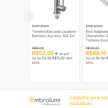
Embralumi
Embralumi
que
Torneira Bancada Lavatório
Bico Adaptad
ardim Área de
Banheiro Aço Inox 304 1/4
Chuveirinho G
1/4
Torneira Gou
R$59,90
R$100,90
4
R$52,35
R$88,19
no pix
no pix
R$5,96
sem
5
x
de
R$11,02
sem
5
x
de
R
juros
juros
Cadastre-se e re
exclusivas