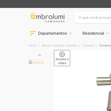
Departamentos
Residencial
Início
>
Metais Cozinha e Banho
>
Torneira
>
Torneir
Assista o
vídeo