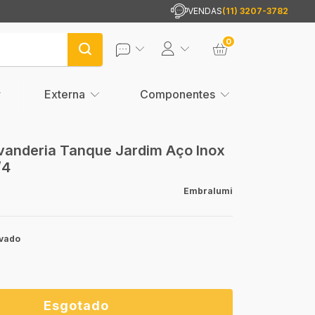
VENDAS
(11) 3207-3782
0
Externa
Componentes
vanderia Tanque Jardim Aço Inox
/4
Embralumi
vado