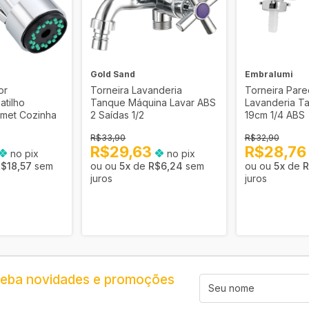
Gold Sand
Embralumi
or
Torneira Lavanderia
Torneira Par
atilho
Tanque Máquina Lavar ABS
Lavanderia T
rmet Cozinha
2 Saídas 1/2
19cm 1/4 ABS
R$33,90
R$32,90
R$29,63
R$28,7
no pix
no pix
$18,57
sem
5
x
de
R$6,24
sem
5
x
de
R
juros
juros
ceba novidades e promoções