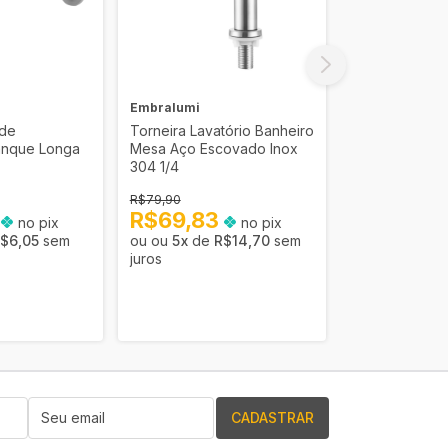
Embralumi
Embralumi
ede
Torneira Lavatório Banheiro
Torneira Cuba
anque Longa
Mesa Aço Escovado Inox
Monocomando 
304 1/4
Cromado 21,5
R$79,90
R$301,90
6
R$69,83
no pix
no pix
R$263,
$6,05
sem
5
x
de
R$14,70
sem
5
x
de
R
juros
juros