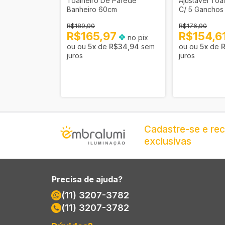
ralumi
Toalheiro De Parede
Ajustável Toa
porte
Banheiro 60cm
C/ 5 Ganchos
R$189,90
R$176,90
8
R$165,97
R$154,6
no pix
no pix
R$24,27
sem
5
x
de
R$34,94
sem
5
x
de
juros
juros
Cadastre-se e re
exclusivas
Precisa de ajuda?
(11) 3207-3782
(11) 3207-3782