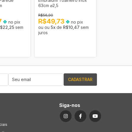
 Parede
Embralumi Toalheiro Inox
Banho Toalhei
m
63cm ⌀2,5
Parede 60cm
R$56,90
R$26,90
7
R$49,73
no pix
no pix
R$23,51
$22,25
sem
5
x
de
R$10,47
sem
4
x
de
R
juros
juros
Siga-nos
ciais