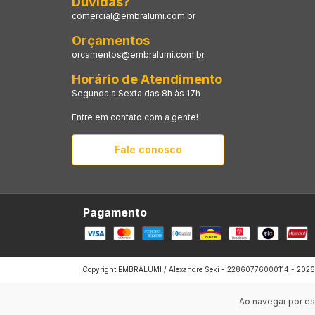
Dúvidas?
comercial@embralumi.com.br
Orçamentos
orcamentos@embralumi.com.br
Horário de Atendimento
Segunda a Sexta das 8h às 17h
Entre em contato com a gente!
Fale conosco
Pagamento
Copyright EMBRALUMI / Alexandre Seki - 22860776000114 - 2026. T
Ao navegar por es