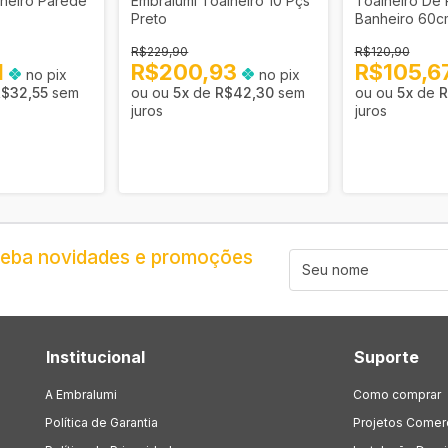
lheiro Parede
Embralumi Toalheiro 10 Pçs
Toalheiro De
Preto
Banheiro 60c
R$229,90
R$120,90
1
R$200,93
R$105,6
no pix
no pix
R$32,55
sem
5
x
de
R$42,30
sem
5
x
de
R
juros
juros
ceba novidades e promoções
Institucional
Suporte
A Embralumi
Como comprar
Política de Garantia
Projetos Comer