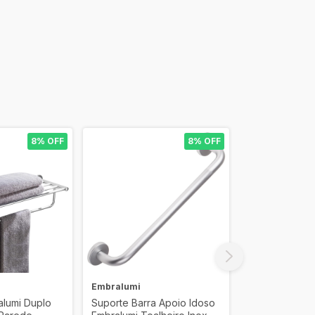
8% OFF
8% OFF
Embralumi
Embralumi
alumi Duplo
Suporte Barra Apoio Idoso
Suporte Porta