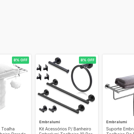
8% OFF
8% OFF
Embralumi
Embralumi
 Toalha
Kit Acessórios P/ Banheiro
Suporte Embr