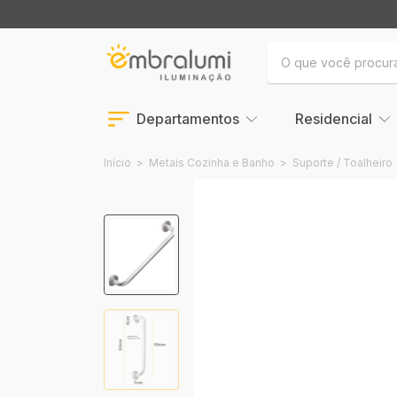
Departamentos
Residencial
Início
>
Metais Cozinha e Banho
>
Suporte / Toalheiro