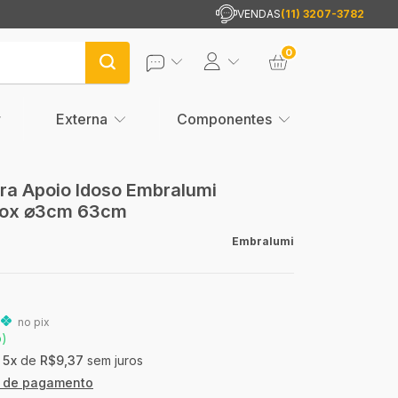
VENDAS
(11) 3207-3782
0
Externa
Componentes
ra Apoio Idoso Embralumi
Inox ⌀3cm 63cm
Embralumi
9
no pix
o)
5
x
de
R$9,37
sem juros
s de pagamento