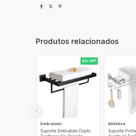
Produtos relacionados
8% OFF
8% OFF
Embralumi
Atlântica
ios P/
Suporte Embralumi Duplo
Suporte Porta