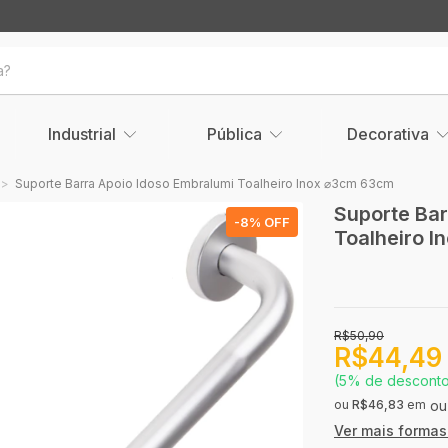
Industrial
Pública
Decorativa
>
Suporte Barra Apoio Idoso Embralumi Toalheiro Inox ⌀3cm 63cm
Suporte Bar
-
8
% OFF
Toalheiro 
R$50,90
R$44,4
(5% de descont
ou
R$46,83
em
Ver mais forma