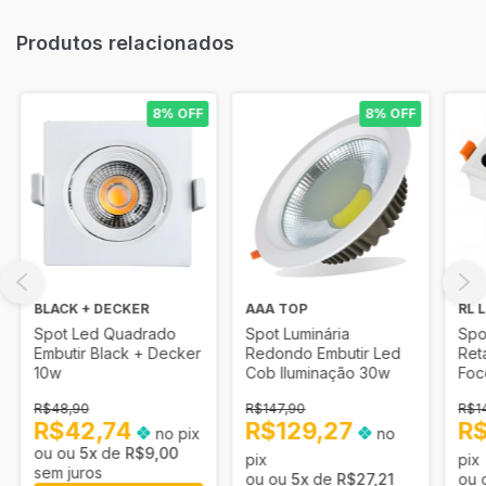
Produtos relacionados
8% OFF
8% OFF
BLACK + DECKER
AAA TOP
RL 
Spot Led Quadrado
Spot Luminária
Spo
Embutir Black + Decker
Redondo Embutir Led
Ret
10w
Cob Iluminação 30w
Foc
10
R$48,90
R$147,90
R$1
R$42,74
R$129,27
R$
no pix
no
5
x
de
R$9,00
pix
pix
sem juros
5
x
de
R$27,21