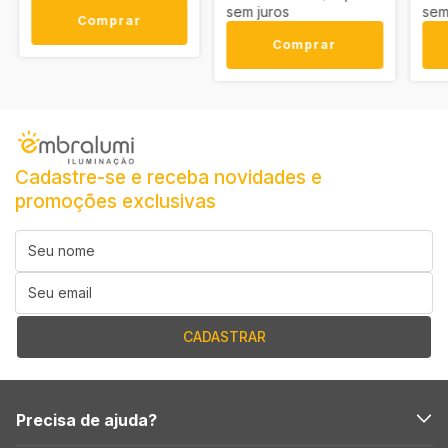
sem juros
sem
Comprar
Comprar
Cadastre-se e receba novidades e
promoções exclusivas
Precisa de ajuda?