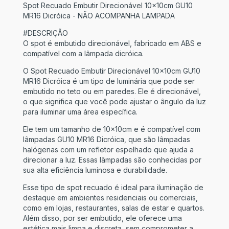
Spot Recuado Embutir Direcionável 10x10cm GU10
MR16 Dicróica - NÃO ACOMPANHA LAMPADA
#DESCRIÇÃO
O spot é embutido direcionável, fabricado em ABS e
compatível com a lâmpada dicróica.
O Spot Recuado Embutir Direcionável 10x10cm GU10
MR16 Dicróica é um tipo de luminária que pode ser
embutido no teto ou em paredes. Ele é direcionável,
o que significa que você pode ajustar o ângulo da luz
para iluminar uma área específica.
Ele tem um tamanho de 10x10cm e é compatível com
lâmpadas GU10 MR16 Dicróica, que são lâmpadas
halógenas com um refletor espelhado que ajuda a
direcionar a luz. Essas lâmpadas são conhecidas por
sua alta eficiência luminosa e durabilidade.
Esse tipo de spot recuado é ideal para iluminação de
destaque em ambientes residenciais ou comerciais,
como em lojas, restaurantes, salas de estar e quartos.
Além disso, por ser embutido, ele oferece uma
estética mais limpa e discreta, sem comprometer a