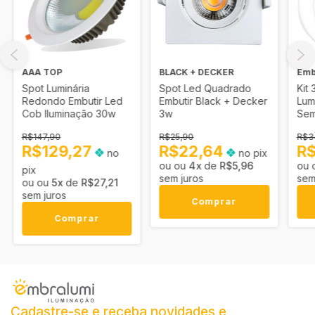
AAA TOP
BLACK + DECKER
Emb
Spot Luminária
Spot Led Quadrado
Kit
Redondo Embutir Led
Embutir Black + Decker
Lum
Cob Iluminação 30w
3w
Sem
Rem
R$147,90
R$25,90
R$3
R$129,27
R$22,64
R
no
no pix
4
x
de
R$5,96
pix
sem juros
sem
5
x
de
R$27,21
sem juros
Comprar
Comprar
Cadastre-se e receba novidades e