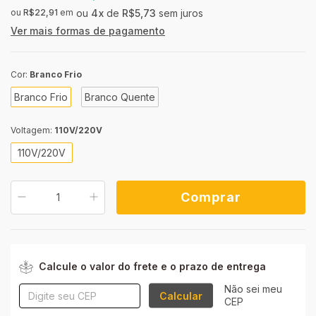
ou
R$22,91
em
4
x
de
R$5,73
sem juros
Ver mais formas de pagamento
Cor:
Branco Frio
Branco Frio
Branco Quente
Voltagem:
110V/220V
110V/220V
ALTERAR CEP
Entregas para o CEP:
Calcule o valor do frete e o prazo de entrega
Não sei meu
Calcular
CEP