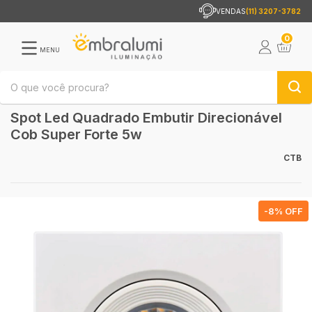
VENDAS
(11) 3207-3782
0
MENU
Spot Led Quadrado Embutir Direcionável
Cob Super Forte 5w
CTB
-
8
% OFF