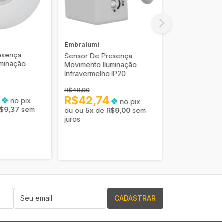
Embralumi
Embralumi
esença
Sensor De Presença
Sensor De Pr
uminação
Movimento Iluminação
Movimento Ilu
Infravermelho IP20
Infravermelho
R$48,90
R$39,90
9
R$42,74
R$34,87
no pix
no pix
$9,37
sem
5
x
de
R$9,00
sem
5
x
de
R
juros
juros