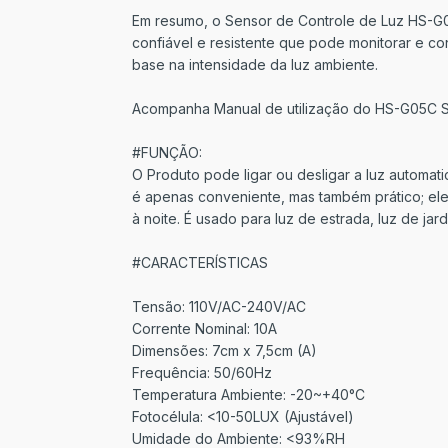
Em resumo, o Sensor de Controle de Luz HS-G05
confiável e resistente que pode monitorar e co
base na intensidade da luz ambiente.
Acompanha Manual de utilização do HS-G05C S
#FUNÇÃO:
O Produto pode ligar ou desligar a luz automa
é apenas conveniente, mas também prático; ele
à noite. É usado para luz de estrada, luz de jar
#CARACTERÍSTICAS
Tensão: 110V/AC-240V/AC
Corrente Nominal: 10A
Dimensões: 7cm x 7,5cm (A)
Frequência: 50/60Hz
Temperatura Ambiente: -20~+40°C
Fotocélula: <10-50LUX (Ajustável)
Umidade do Ambiente: <93%RH