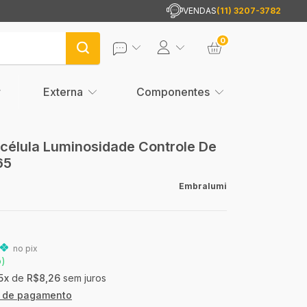
VENDAS
(11) 3207-3782
0
Externa
Componentes
célula Luminosidade Controle De
65
Embralumi
no pix
o)
5
x
de
R$8,26
sem juros
s de pagamento