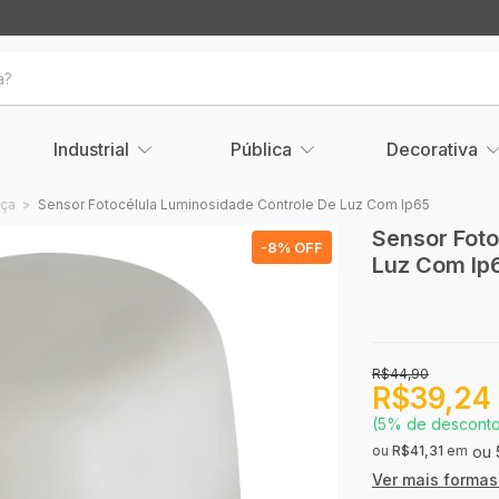
Industrial
Pública
Decorativa
nça
>
Sensor Fotocélula Luminosidade Controle De Luz Com Ip65
Sensor Foto
-
8
% OFF
Luz Com Ip
R$44,90
R$39,24
(5% de descont
ou
R$41,31
em
Ver mais forma