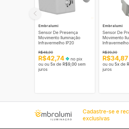
Embralumi
Embralumi
resença
Sensor De Presença
Sensor De Pr
uminação
Movimento Iluminação
Movimento Il
o
Infravermelho IP20
Infravermelho
R$48,90
R$39,90
9
R$42,74
R$34,8
no pix
no pix
R$9,37
sem
5
x
de
R$9,00
sem
5
x
de
juros
juros
Cadastre-se e re
exclusivas