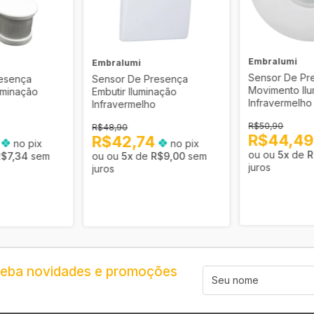
Embralumi
Embralumi
Sensor De Pr
esença
Sensor De Presença
Movimento Il
uminação
Embutir Iluminação
Infravermelho
Infravermelho
R$50,90
R$48,90
R$44,4
7
R$42,74
no pix
no pix
5
x
de
R
R$7,34
sem
5
x
de
R$9,00
sem
juros
juros
ceba novidades e promoções