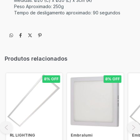
Medidas: Ø20 (C) x Ø20 (L) x 3cm (A)
Peso Aproximado: 250g
Tempo de desligamento aproximado: 90 segundos
Produtos relacionados
8% OFF
8% OFF
RL LIGHTING
Embralumi
Emb