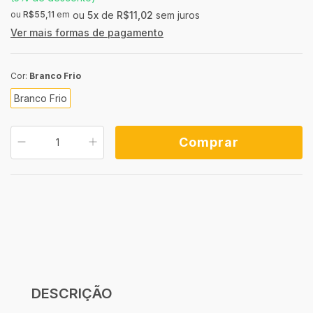
ou
R$55,11
em
5
x
de
R$11,02
sem juros
Ver mais formas de pagamento
Cor:
Branco Frio
Branco Frio
ALTERAR CEP
Entregas para o CEP:
Calcule o valor do frete e o prazo de entrega
Não sei meu
Calcular
CEP
DESCRIÇÃO