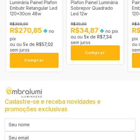
Luminária Painel Plafon
Plafon Painel Luminária
Pai
Embutir Retangular Led
Sobrepor Quadrado
Emb
120x30cm 48w
Led 12w
120
R$309,90
R$39,90
R$3
R$270,85
R$34,87
R
no
no pix
5
x
de
R$7,34
pix
pix
sem juros
5
x
de
R$57,02
sem juros
sem
Comprar
Comprar
Cadastre-se e receba novidades e
promoções exclusivas