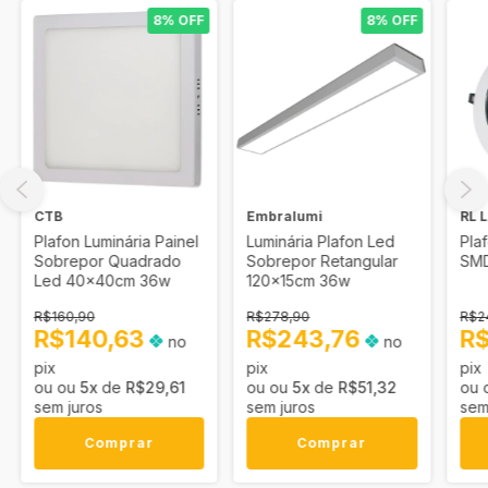
8% OFF
8% OFF
CTB
Embralumi
RL 
Plafon Luminária Painel
Luminária Plafon Led
Pla
Sobrepor Quadrado
Sobrepor Retangular
SMD
Led 40x40cm 36w
120x15cm 36w
R$160,90
R$278,90
R$2
R$140,63
R$243,76
R$
no
no
pix
pix
pix
5
x
de
R$29,61
5
x
de
R$51,32
sem juros
sem juros
sem
Comprar
Comprar