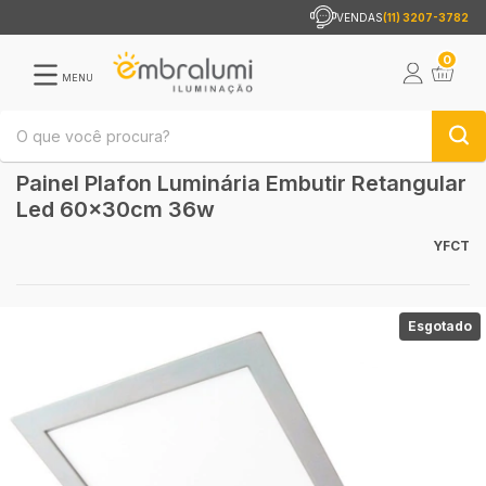
VENDAS
(11) 3207-3782
0
MENU
Painel Plafon Luminária Embutir Retangular
Led 60x30cm 36w
YFCT
Esgotado