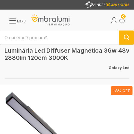
VENDAS
(11) 3207-3782
0
MENU
Luminária Led Diffuser Magnética 36w 48v
2880lm 120cm 3000K
Galaxy Led
-
8
% OFF