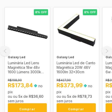
8% OFF
8% OFF
Galaxy Led
Galaxy Led
Gal
Luminária Led Lens
Luminária Led de Canto
Lum
Magnética 18w 48v
Magnética 20W 48V
Mag
1600 Lúmens 3000k
1600lm 32x30cm
6w 
33cm
11c
R$198,90
R$427,90
R$2
R$173,84
R$373,99
R
no
no
pix
pix
pix
5
x
de
R$36,60
5
x
de
R$78,73
sem juros
sem juros
sem
Comprar
Comprar