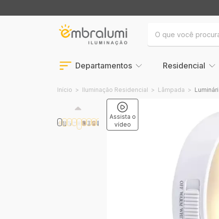
Departamentos
Residencial
Início
>
Iluminação Residencial
>
Lâmpada
>
Luminár
Assista o
vídeo