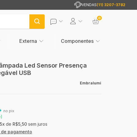
VENDAS
(11) 3207-3782
0
Externa
Componentes
Lâmpada Led Sensor Presença
egável USB
Embralumi
no pix
o)
5
x
de
R$5,50
sem juros
s de pagamento