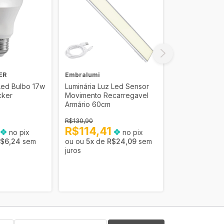
ER
Embralumi
Embralumi
ed Bulbo 17w
Luminária Luz Led Sensor
Luminária Led
cker
Movimento Recarregavel
Presença Luz 
Armário 60cm
Recarregável
R$130,90
R$37,90
3
R$114,41
no pix
no pix
R$33,13
$6,24
sem
5
x
de
R$24,09
sem
5
x
de
R
juros
juros