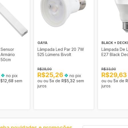
GAYA
BLACK + DECK
 Sensor
Lâmpada Led Par 20 7W
Lâmpada De L
 Armário
525 Lúmens Bivolt
E27 Black De
 50cm
R$28,90
R$33,90
2
R$25,26
R$29,6
no pix
no pix
$12,68
sem
5
x
de
R$5,32
sem
5
x
de
R
juros
juros
ceba novidades e promoções