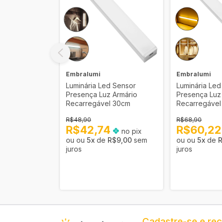
Embralumi
Embralumi
bradiça Led
Luminária Led Sensor
Luminária Led
 Sensor
Presença Luz Armário
Presença Luz
Recarregável 30cm
Recarregável
R$48,90
R$68,90
7
R$42,74
R$60,2
no pix
no pix
R$6,41
sem
5
x
de
R$9,00
sem
5
x
de
R
juros
juros
Cadastre-se e re