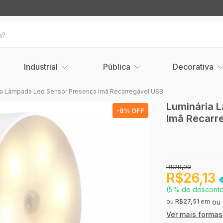
Industrial
Pública
Decorativa
ia Lâmpada Led Sensor Presença Imã Recarregável USB
Luminária 
-
8
% OFF
Imã Recarr
R$29,90
R$26,13
(5% de descont
ou
R$27,51
em
Ver mais forma