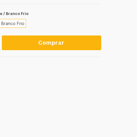
 / Branco Frio
 Branco Frio
ALTERAR CEP
P:
valor do frete e o prazo de entrega
Não sei meu
Calcular
CEP