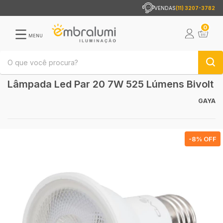
VENDAS
(11) 3207-3782
0
MENU
Lâmpada Led Par 20 7W 525 Lúmens Bivolt
GAYA
-
8
% OFF