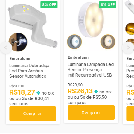
8% OFF
8% OFF
Embralumi
Embralumi
Emb
Luminária Lâmpada Led
Luminária Dobradiça
Lum
Sensor Presença
Led Para Armário
Pre
Imã Recarregável USB
Sensor Automático
Rec
R$29,90
R$20,90
R$6
R$26,13
R$18,27
R
no pix
no pix
5
x
de
R$5,50
3
x
de
R$6,41
sem juros
sem juros
sem
Comprar
Comprar