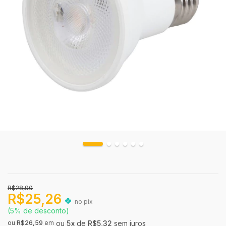
R$28,90
R$25,26
no pix
(5% de desconto)
ou
R$26,59
em
5
x
de
R$5,32
sem juros