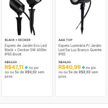
BLACK + DECKER
AAA TOP
Espeto de Jardim Eco Led
Espeto Luminária P/ Jardim
Black + Decker 5W 400lm
Led 5w Luz Branco Quente
IP65 Bivolt
IP65
R$53,90
R$46,90
R$47,11
R$40,99
no pix
no pix
5
x
de
R$9,92
sem
5
x
de
R$8,63
sem
juros
juros