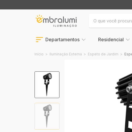
Departamentos
Residencial
Início
>
Iluminação Externa
>
Espeto de Jardim
>
Espe