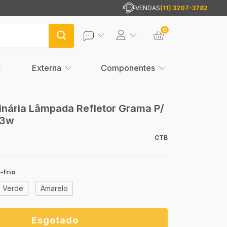
VENDAS
(11) 3207-3782
0
Externa
Componentes
inária Lâmpada Refletor Grama P/
 3w
CTB
-frio
Verde
Amarelo