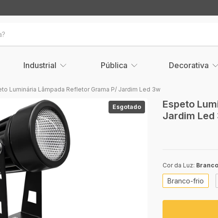
Industrial
Pública
Decorativa
to Luminária Lâmpada Refletor Grama P/ Jardim Led 3w
Espeto Lum
Esgotado
Jardim Led
Cor da Luz:
Branco
Branco-frio