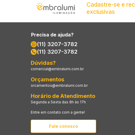
Cadastre-se e re
exclusivas
Precisa de ajuda?
(11) 3207-3782
(11) 3207-3782
Dúvidas?
comercial@embralumi.com.br
Orçamentos
orcamentos@embralumi.com.br
Horário de Atendimento
Segunda a Sexta das 8h às 17h
Entre em contato com a gente!
Fale conosco