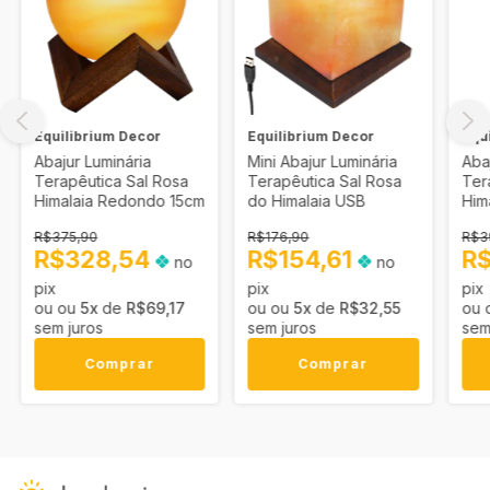
Equilibrium Decor
Equilibrium Decor
Equ
Abajur Luminária
Mini Abajur Luminária
Aba
Terapêutica Sal Rosa
Terapêutica Sal Rosa
Ter
Himalaia Redondo 15cm
do Himalaia USB
Him
R$375,90
R$176,90
R$3
R$328,54
R$154,61
R
no
no
pix
pix
pix
5
x
de
R$69,17
5
x
de
R$32,55
sem juros
sem juros
sem
Comprar
Comprar