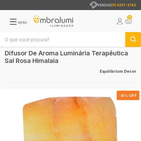
VENDAS
(11) 3207-3782
0
MENU
Difusor De Aroma Luminária Terapêutica
Sal Rosa Himalaia
Equilibrium Decor
-
8
% OFF