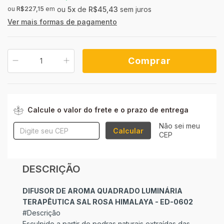
ou
R$227,15
em
5
x
de
R$45,43
sem juros
Ver mais formas de pagamento
ALTERAR CEP
Entregas para o CEP:
Calcule o valor do frete e o prazo de entrega
Não sei meu
Calcular
CEP
DESCRIÇÃO
DIFUSOR DE AROMA QUADRADO LUMINÁRIA
TERAPÊUTICA SAL ROSA HIMALAYA - ED-0602
#Descrição
Esculpido a partir de pedras naturais extraídas das