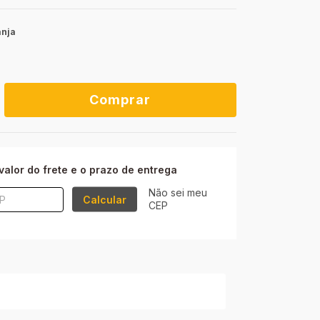
anja
ALTERAR CEP
P:
valor do frete e o prazo de entrega
Não sei meu
Calcular
CEP