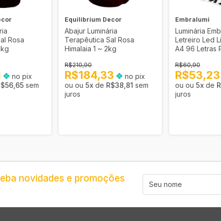
ecor
Equilibrium Decor
Embralumi
ria
Abajur Luminária
Luminária Emb
al Rosa
Terapêutica Sal Rosa
Letreiro Led 
6kg
Himalaia 1 ~ 2kg
A4 96 Letras 
R$210,90
R$60,90
1
R$184,33
R$53,2
no pix
no pix
R$56,65
sem
5
x
de
R$38,81
sem
5
x
de
R
juros
juros
ceba novidades e promoções