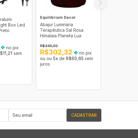
Equilibrium D
Equilibrium Decor
ralumi
Abajur Luminár
Abajur Luminária
Light Box Led
Terapêutica S
Terapêutica Sal Rosa
Preto
Himalaia Red
Himalaia Planeta Lua
R$375,90
3
R$345,90
no pix
R$328,
R$302,32
no pix
$11,21
sem
5
x
de
R
5
x
de
R$63,65
sem
juros
juros