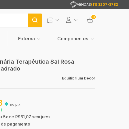
VENDAS
(11) 3207-3782
0
Externa
Componentes
nária Terapêutica Sal Rosa
uadrado
Equilibrium Decor
8
no pix
o)
5
x
de
R$61,07
sem juros
s de pagamento