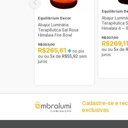
ecor
Equilibrium D
ria
Abajur Luminá
Equilibrium Decor
Sal Rosa
Terapêutica S
Abajur Luminária
 Pirâmide
Himalaia 4 ~ 
Terapêutica Sal Rosa
Himalaia Fire Bowl
R$307,90
73
R$269,1
no pix
R$303,90
R$265,61
R$33,84
sem
5
x
de
no pix
juros
5
x
de
R$55,92
sem
juros
Cadastre-se e re
exclusivas