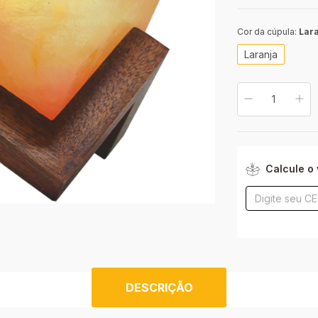
Cor da cúpula:
Lar
Laranja
Entregas para o CE
Calcule o 
DESCRIÇÃO