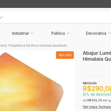
Industrial
Pública
Decorativa
nária Terapêutica Sal Rosa Himalaia Quadrado
Abajur Lumi
-
8
% OFF
Himalaia Q
R$331,90
R$290,0
(5% de descont
ou
R$305,35
em
Ver mais forma