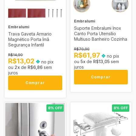
Embralumi
Embralumi
Suporte Embralumi Inox
Canto Porta Utensílio
Trava Gaveta Armario
Multiuso Banheiro Cozinha
Magnético Porta Ímã
Segurança Infantil
R$70,90
R$61,97
R$14,90
no pix
R$13,02
5
x
de
R$13,05
sem
no pix
juros
2
x
de
R$6,86
sem
juros
Comprar
Comprar
8% OFF
8% OFF