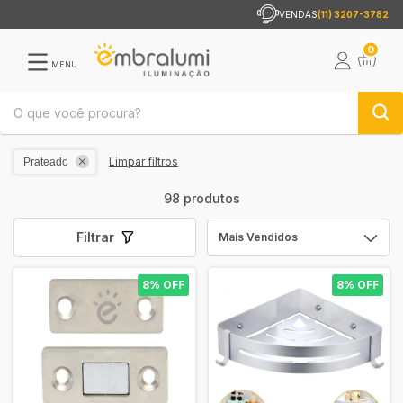
VENDAS
(11) 3207-3782
0
MENU
Limpar filtros
Prateado
98 produtos
Filtrar
8% OFF
8% OFF