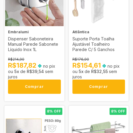
Embralumi
Atlântica
Dispenser Saboneteira
Suporte Porta Toalha
Manual Parede Sabonete
Ajustável Toalheiro
Líquido Inox 1L
Parede C/ 5 Ganchos
R$214,90
R$176,90
R$187,82
R$154,61
no pix
no pix
5
x
de
R$39,54
sem
5
x
de
R$32,55
sem
juros
juros
Comprar
Comprar
8% OFF
8% OFF