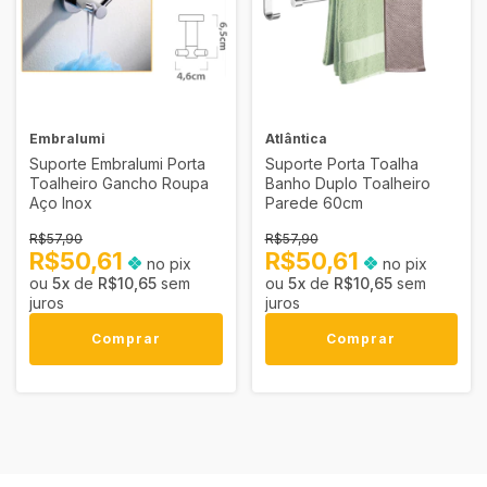
Embralumi
Atlântica
Suporte Embralumi Porta
Suporte Porta Toalha
Toalheiro Gancho Roupa
Banho Duplo Toalheiro
Aço Inox
Parede 60cm
R$57,90
R$57,90
R$50,61
R$50,61
no pix
no pix
5
x
de
R$10,65
sem
5
x
de
R$10,65
sem
juros
juros
Comprar
Comprar