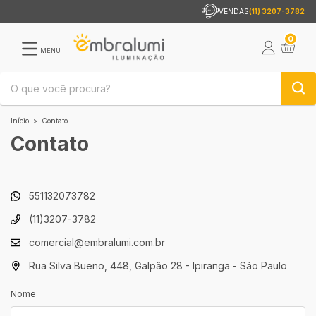
VENDAS
(11) 3207-3782
0
MENU
Início
>
Contato
Contato
551132073782
(11)3207-3782
comercial@embralumi.com.br
Rua Silva Bueno, 448, Galpão 28 - Ipiranga - São Paulo
Nome